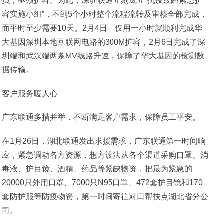
负，亟须扩容。为此，深圳联通立刻成立“抗疫线路紧急扩
容实施小组”，不到5个小时整个流程流转及审核全部完成，
而平时至少需要10天。2月4日，仅用一小时就顺利完成华
大基因深圳本地互联网电路的300M扩容，2月6日完成了深
圳端和武汉端两条MV线路升速，保障了华大基因的检测数
据传输。
客户服务暖人心
广东联通多措并举，不断满足客户需求，保障员工平安。
在1月26日，湖北联通发出求援需求，广东联通第一时间响
应，紧急调动各方资源，想方设法从各个渠道采购口罩、消
毒液、护目镜、酒精、药品等紧缺物资，把最为紧急的
20000只外用口罩、7000只N95口罩、472套护目镜和170
套防护服等防疫物资，第一时间寄往对口帮扶点湖北省分公
司。