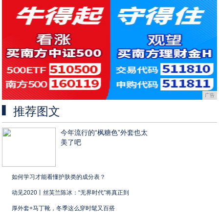
广告
推荐图文
今年流行的“枫糖色”外套也太
美了吧
如何学习才能看懂护肤类的成分表？
动见2020丨丝芙兰陈冰：“无界时代”将真正到
厚外套+马丁靴，冬季这么穿时髦又百搭