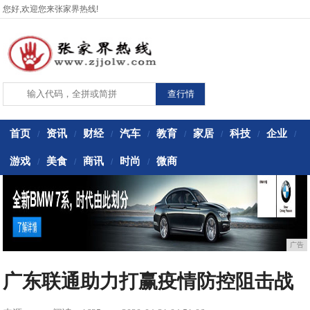
您好,欢迎您来张家界热线!
首页
资讯
财经
汽车
教育
家居
科技
企业
/
/
/
/
/
/
/
/
游戏
美食
商讯
时尚
微商
/
/
/
/
广告
广东联通助力打赢疫情防控阻击战