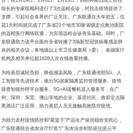
台，在1月29日、2月6日、2月23日，协助钟南山院士担任
组长的专家组顺利进行了3次远程会诊，对抗击疫情提供了
支撑，引起社会各界的广泛关注。广东联通在大年初五，仅
花1天时间就完成了广东省21个地市30家省级定点救治医院
的远程医疗网络联通，为实现远程会诊夯实基础。同时，广
东联通助力该平台面向全省转播了3场新型冠状病毒感染肺
炎的相关会议，各地级以上市卫生健康局（委）、各级医疗
机构及相关单位超1628人次在线收看转播。
为给基层减轻负担，降低感染风险，广东联通借助5G、人
工智能等先进技术，推出5G居家隔离监控管理服务、疫情
筛查智能外呼平台服务、5G+AI送餐机器人服务等，在广
州、深圳、东莞、佛山等地的企业、基层社区、政府定点隔
离酒店广泛应用，助力基层人员无接触高效防控疫情。
为助力农村疫情防控和“菜篮子”产品生产保供稳价安民心，
广东联通联合省农业厅打造“广东农业农村防疫抗疫云平