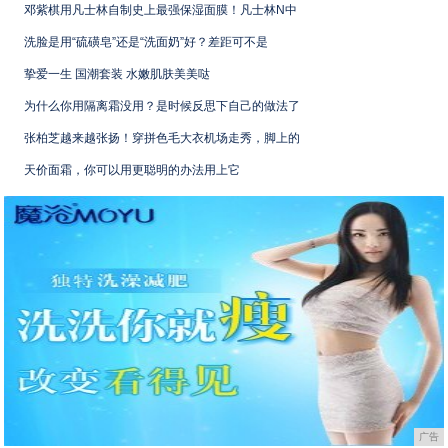
邓紫棋用凡士林自制史上最强保湿面膜！凡士林N中
洗脸是用“硫磺皂”还是“洗面奶”好？差距可不是
挚爱一生 国潮套装 水嫩肌肤美美哒
为什么你用隔离霜没用？是时候反思下自己的做法了
张柏芝越来越张扬！穿拼色毛大衣机场走秀，脚上的
天价面霜，你可以用更聪明的办法用上它
广告