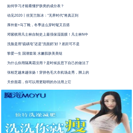
如何学习才能看懂护肤类的成分表？
动见2020丨丝芙兰陈冰：“无界时代”将真正到
厚外套+马丁靴，冬季这么穿时髦又百搭
邓紫棋用凡士林自制史上最强保湿面膜！凡士林N中
洗脸是用“硫磺皂”还是“洗面奶”好？差距可不是
挚爱一生 国潮套装 水嫩肌肤美美哒
为什么你用隔离霜没用？是时候反思下自己的做法了
张柏芝越来越张扬！穿拼色毛大衣机场走秀，脚上的
天价面霜，你可以用更聪明的办法用上它