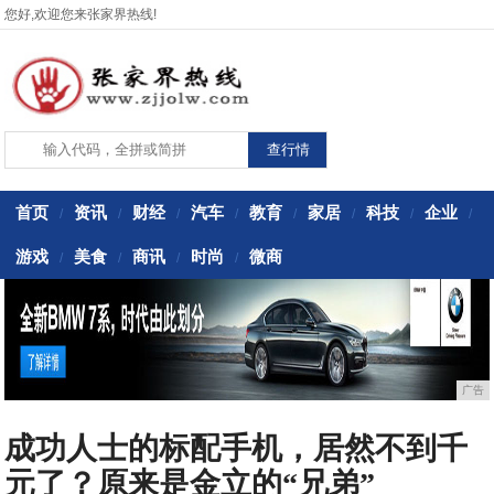
您好,欢迎您来张家界热线!
首页
资讯
财经
汽车
教育
家居
科技
企业
/
/
/
/
/
/
/
/
游戏
美食
商讯
时尚
微商
/
/
/
/
广告
成功人士的标配手机，居然不到千
元了？原来是金立的“兄弟”