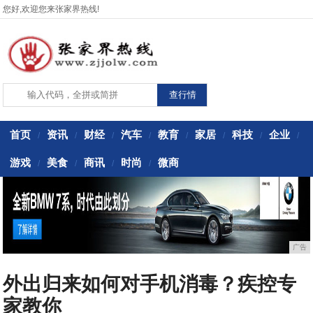
您好,欢迎您来张家界热线!
首页
资讯
财经
汽车
教育
家居
科技
企业
/
/
/
/
/
/
/
/
游戏
美食
商讯
时尚
微商
/
/
/
/
广告
外出归来如何对手机消毒？疾控专
家教你