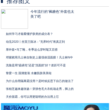
推荐图文
今年流行的“枫糖色”外套也太
美了吧
如何学习才能看懂护肤类的成分表？
动见2020丨丝芙兰陈冰：“无界时代”将真正到
厚外套+马丁靴，冬季这么穿时髦又百搭
邓紫棋用凡士林自制史上最强保湿面膜！凡士林N中
洗脸是用“硫磺皂”还是“洗面奶”好？差距可不是
挚爱一生 国潮套装 水嫩肌肤美美哒
为什么你用隔离霜没用？是时候反思下自己的做法了
张柏芝越来越张扬！穿拼色毛大衣机场走秀，脚上的
天价面霜，你可以用更聪明的办法用上它