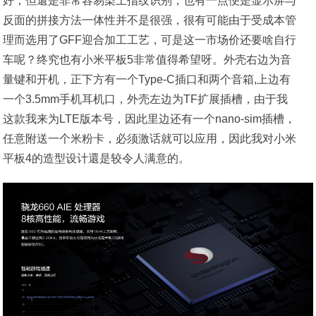
好，但還是非常容易染上指纹识别，也有一点便是显示屏与
反面的拼接方法一体性并不是很强，很有可能由于受成本管
理而选用了GFF迎合加工工艺，可是这一市场价还要啥自行
车呢？终究也有小米平板5非常值得希望呀。外壳右边为音
量键和开机，正下方有一个Type-C插口和两个音箱,上边有
一个3.5mm手机耳机口，外壳左边为TF扩展插槽，由于我
这款我来为LTE版本号，因此里边还有一个nano-sim插槽，
任意附送一个米粉卡，必须激话就可以应用，因此我对小米
平板4的造型设计還是较令人满意的。