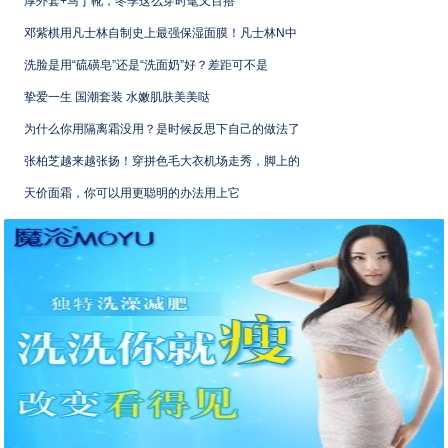
厚外套+马丁靴，冬季这么穿时髦又百搭
邓紫棋用凡士林自制史上最强保湿面膜！凡士林N中
洗脸是用“硫磺皂”还是“洗面奶”好？差距可不是
挚爱一生 国潮套装 水嫩肌肤美美哒
为什么你用隔离霜没用？是时候反思下自己的做法了
张柏芝越来越张扬！穿拼色毛大衣机场走秀，脚上的
天价面霜，你可以用更聪明的办法用上它