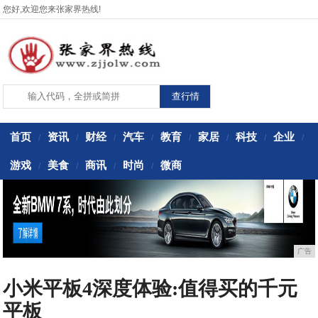
您好,欢迎您来张家界热线!
首页
资讯
财经
汽车
教育
家居
科技
企业
/
/
/
/
/
/
/
/
游戏
美食
商讯
时尚
微商
/
/
/
/
广告
小米平板4深度体验:值得买的千元
平板