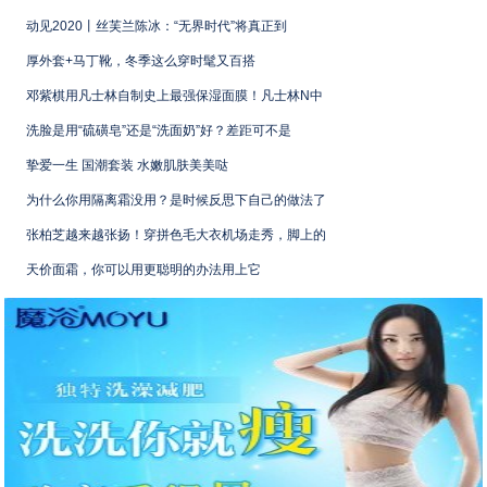
动见2020丨丝芙兰陈冰：“无界时代”将真正到
厚外套+马丁靴，冬季这么穿时髦又百搭
邓紫棋用凡士林自制史上最强保湿面膜！凡士林N中
洗脸是用“硫磺皂”还是“洗面奶”好？差距可不是
挚爱一生 国潮套装 水嫩肌肤美美哒
为什么你用隔离霜没用？是时候反思下自己的做法了
张柏芝越来越张扬！穿拼色毛大衣机场走秀，脚上的
天价面霜，你可以用更聪明的办法用上它