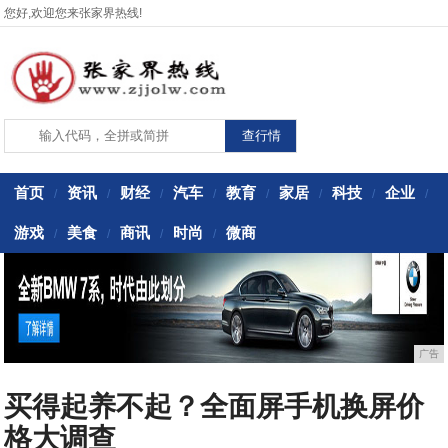
您好,欢迎您来张家界热线!
首页
资讯
财经
汽车
教育
家居
科技
企业
/
/
/
/
/
/
/
/
游戏
美食
商讯
时尚
微商
/
/
/
/
广告
买得起养不起？全面屏手机换屏价
格大调查