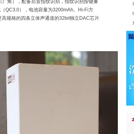
X219（广角），配备后置指纹识别，指纹识别按键兼
C3.0），电池容量为3200mAh。Hi-Fi方
更高规格的四条立体声通道的32bit独立DAC芯片