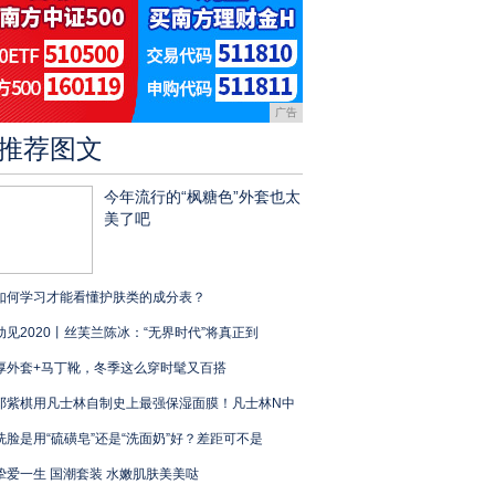
广告
推荐图文
今年流行的“枫糖色”外套也太
美了吧
如何学习才能看懂护肤类的成分表？
动见2020丨丝芙兰陈冰：“无界时代”将真正到
厚外套+马丁靴，冬季这么穿时髦又百搭
邓紫棋用凡士林自制史上最强保湿面膜！凡士林N中
洗脸是用“硫磺皂”还是“洗面奶”好？差距可不是
挚爱一生 国潮套装 水嫩肌肤美美哒