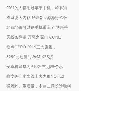
99%的人都用过苹果手机，却不知
双系统大内存 酷派新品旗舰于今日
北京地铁可以刷手机乘车了 苹果手
天线条鼻祖,万恶之源HTCONE
盘点OPPO 2019三大旗舰，
3299元起售!小米MIX2S携
安卓机皇华为P10发布,那些余承
暗度陈仓小米线上大力推NOTE2
强履约、重质量，中建二局长沙融创