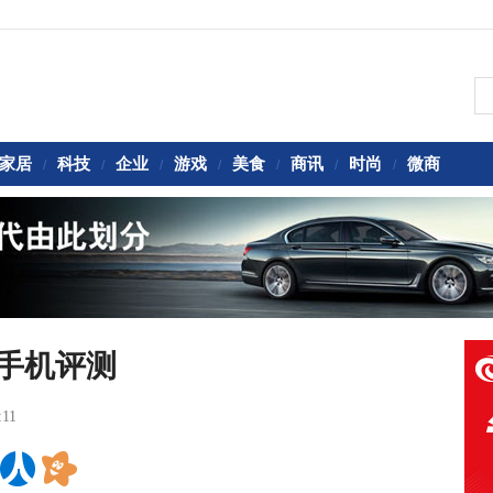
家居
科技
企业
游戏
美食
商讯
时尚
微商
/
/
/
/
/
/
/
0手机评测
:11