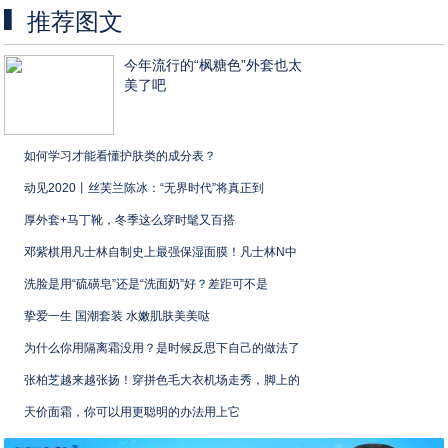
推荐图文
今年流行的“枫糖色”外套也太
美了吧
如何学习才能看懂护肤类的成分表？
动见2020丨丝芙兰陈冰：“无界时代”将真正到
厚外套+马丁靴，冬季这么穿时髦又百搭
邓紫棋用凡士林自制史上最强保湿面膜！凡士林N中
洗脸是用“硫磺皂”还是“洗面奶”好？差距可不是
挚爱一生 国潮套装 水嫩肌肤美美哒
为什么你用隔离霜没用？是时候反思下自己的做法了
张柏芝越来越张扬！穿拼色毛大衣机场走秀，脚上的
天价面霜，你可以用更聪明的办法用上它