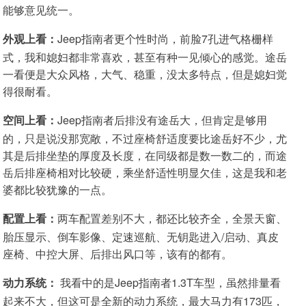
能够意见统一。
外观上看：
Jeep指南者更个性时尚，前脸7孔进气格栅样
式，我和媳妇都非常喜欢，甚至有种一见倾心的感觉。途岳
一看便是大众风格，大气、稳重，没太多特点，但是媳妇觉
得很耐看。
空间上看：
Jeep指南者后排没有途岳大，但肯定是够用
的，只是说没那宽敞，不过座椅舒适度要比途岳好不少，尤
其是后排坐垫的厚度及长度，在同级都是数一数二的，而途
岳后排座椅相对比较硬，乘坐舒适性明显欠佳，这是我和老
婆都比较犹豫的一点。
配置上看：
两车配置差别不大，都还比较齐全，全景天窗、
胎压显示、倒车影像、定速巡航、无钥匙进入/启动、真皮
座椅、中控大屏、后排出风口等，该有的都有。
动力系统：
我看中的是Jeep指南者1.3T车型，虽然排量看
起来不大，但这可是全新的动力系统，最大马力有173匹，