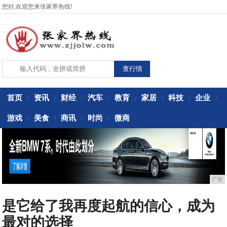
您好,欢迎您来张家界热线!
首页
资讯
财经
汽车
教育
家居
科技
企业
/
/
/
/
/
/
/
/
游戏
美食
商讯
时尚
微商
/
/
/
/
广告
是它给了我再度起航的信心，成为
最对的选择