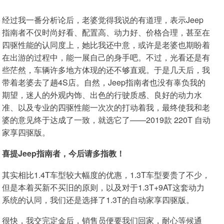
经过我一番分析论后，老婆觉得我说的有道理，表示Jeep
指南者不仅时尚好看、配置高、动力好、价格合理，甚至在
四驱性能的认同度上，她比我还中意，或许是老婆也期盼着
在出游的过程中，能一展自己的身手吧。不过，光看还是有
些茫然，车辆许多地方体现的还不够直观。于是几天后，我
带着老婆去了趟4S店。自然，Jeep指南者也没有辜负我的
期望，迷人的外观内饰、出色的行驶质感、良好的动力水
准、以及专业的四驱性能一次次的打动着我，最终使我和老
婆的意见终于达成了一致，就选它了——2019款 220T 自动
家享四驱版。
喜提Jeep指南者，今后请多指教！
其实相比1.4T车型较大幅度的优惠，1.3T车型要贵了不少，
但是本着买新不买旧的原则，以及对于1.3T+9AT这套动力
系统的认同，我们还是选择了1.3T的自动家享四驱版。
很快，我交完定金后，销售员便要我们回家，耐心等候通