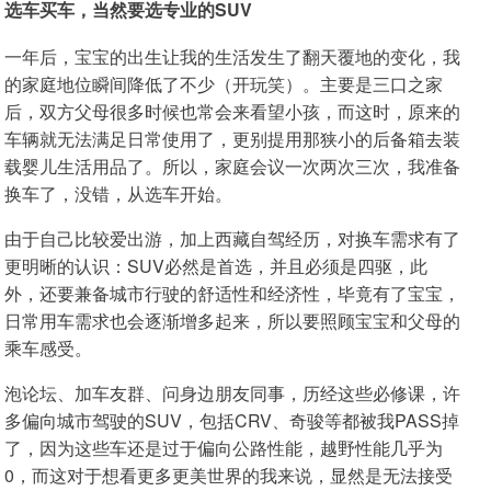
选车买车，当然要选专业的SUV
一年后，宝宝的出生让我的生活发生了翻天覆地的变化，我
的家庭地位瞬间降低了不少（开玩笑）。主要是三口之家
后，双方父母很多时候也常会来看望小孩，而这时，原来的
车辆就无法满足日常使用了，更别提用那狭小的后备箱去装
载婴儿生活用品了。所以，家庭会议一次两次三次，我准备
换车了，没错，从选车开始。
由于自己比较爱出游，加上西藏自驾经历，对换车需求有了
更明晰的认识：SUV必然是首选，并且必须是四驱，此
外，还要兼备城市行驶的舒适性和经济性，毕竟有了宝宝，
日常用车需求也会逐渐增多起来，所以要照顾宝宝和父母的
乘车感受。
泡论坛、加车友群、问身边朋友同事，历经这些必修课，许
多偏向城市驾驶的SUV，包括CRV、奇骏等都被我PASS掉
了，因为这些车还是过于偏向公路性能，越野性能几乎为
0，而这对于想看更多更美世界的我来说，显然是无法接受