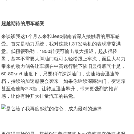
超越期待的用车感受
来谈谈我这1个月以来和Jeep指南者深入接触后的用车感
受。首先是动力系统，我对这款1.3T发动机的表现非常满
意。低扭很强劲，1850转便可输出最大扭矩，起步很轻
盈，基本不需要大脚油门就可以轻松跟上车流，而且大马力
带来的动力储备让车辆在中高速行驶下依旧显得底气十足，
60-80km/h速度下，只要稍许深踩油门，变速箱会迅速降
档，持续的加速感便会袭来，如果你继续深踩油门，变速箱
甚至会连降2-3挡，让转速迅速攀升，带来更强烈的推背
感，让你有种开大排量汽车的错觉。
更值得表扬的是，搭载9AT变速箱的Jeep指南者在低速状况