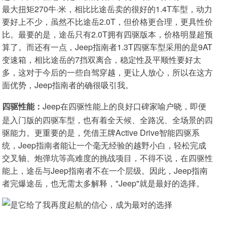
最大扭矩270牛·米，相比比途岳卖的很好的1.4T车型，动力
要好上不少，虽然不比途岳2.0T，但价格更合理，更具性价
比。最要的是，途岳只有2.0T拥有四驱版本，价格明显超预
算了。而还有一点，Jeep指南者1.3T四驱车型采用的是9AT
变速箱，相比途岳的7挡双离合，稳定性及平顺性要好太
多，这对于今后的一些自驾穿越，更让人放心，所以在这方
面优势，Jeep指南者的确很吸引我。
四驱性能：
Jeep在四驱性能上的良好口碑家喻户晓，即便
是入门版的四驱车型，也有着全天候、全路况、全场景的四
驱能力。更重要的是，凭借王牌Active Drive智能四驱系
统，Jeep指南者能让一个毫无经验的越野小白，轻松完成
交叉轴、炮弹坑等高难度的挑战项目，不得不说，在四驱性
能上，途岳与Jeep指南者不在一个层级。因此，Jeep指南
者完爆途岳，也无需太多解释，"Jeep"就是最好的选择。