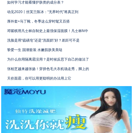
如何学习才能看懂护肤类的成分表？
动见2020丨丝芙兰陈冰：“无界时代”将真正到
厚外套+马丁靴，冬季这么穿时髦又百搭
邓紫棋用凡士林自制史上最强保湿面膜！凡士林N中
洗脸是用“硫磺皂”还是“洗面奶”好？差距可不是
挚爱一生 国潮套装 水嫩肌肤美美哒
为什么你用隔离霜没用？是时候反思下自己的做法了
张柏芝越来越张扬！穿拼色毛大衣机场走秀，脚上的
天价面霜，你可以用更聪明的办法用上它