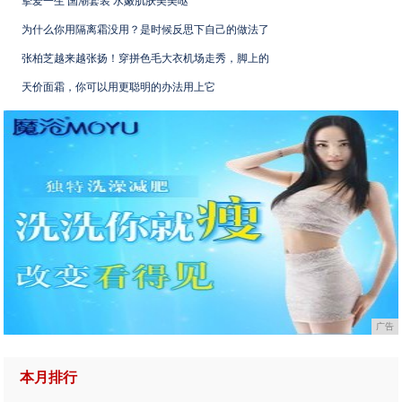
挚爱一生 国潮套装 水嫩肌肤美美哒
为什么你用隔离霜没用？是时候反思下自己的做法了
张柏芝越来越张扬！穿拼色毛大衣机场走秀，脚上的
天价面霜，你可以用更聪明的办法用上它
广告
本月排行