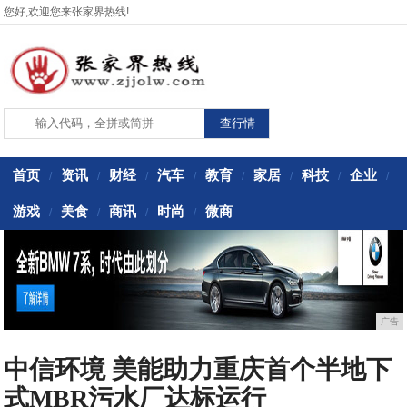
您好,欢迎您来张家界热线!
首页
资讯
财经
汽车
教育
家居
科技
企业
/
/
/
/
/
/
/
/
游戏
美食
商讯
时尚
微商
/
/
/
/
广告
中信环境 美能助力重庆首个半地下
式MBR污水厂达标运行