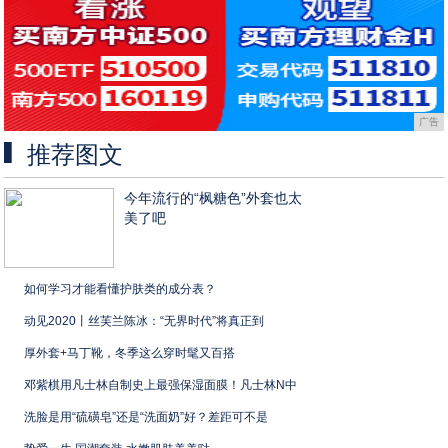
广告
推荐图文
今年流行的“枫糖色”外套也太
美了吧
如何学习才能看懂护肤类的成分表？
动见2020丨丝芙兰陈冰：“无界时代”将真正到
厚外套+马丁靴，冬季这么穿时髦又百搭
邓紫棋用凡士林自制史上最强保湿面膜！凡士林N中
洗脸是用“硫磺皂”还是“洗面奶”好？差距可不是