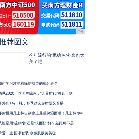
广告
推荐图文
今年流行的“枫糖色”外套也太
美了吧
如何学习才能看懂护肤类的成分表？
动见2020丨丝芙兰陈冰：“无界时代”将真正到
厚外套+马丁靴，冬季这么穿时髦又百搭
邓紫棋用凡士林自制史上最强保湿面膜！凡士林N中
洗脸是用“硫磺皂”还是“洗面奶”好？差距可不是
挚爱一生 国潮套装 水嫩肌肤美美哒