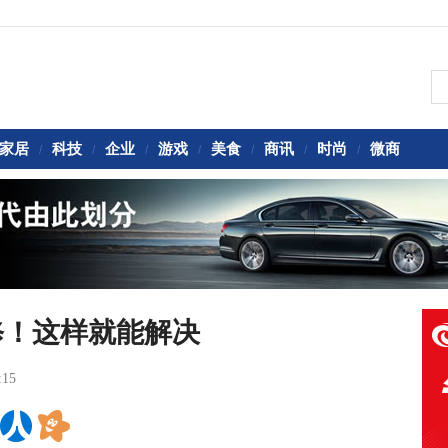
家居
科技
企业
游戏
美食
商讯
时尚
微商
/
/
/
/
/
/
/
修！这样就能解决
:15