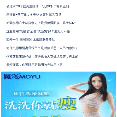
动见2020丨丝芙兰陈冰：“无界时代”将真正到
厚外套+马丁靴，冬季这么穿时髦又百搭
邓紫棋用凡士林自制史上最强保湿面膜！凡士林N中
洗脸是用“硫磺皂”还是“洗面奶”好？差距可不是
挚爱一生 国潮套装 水嫩肌肤美美哒
为什么你用隔离霜没用？是时候反思下自己的做法了
张柏芝越来越张扬！穿拼色毛大衣机场走秀，脚上的
天价面霜，你可以用更聪明的办法用上它