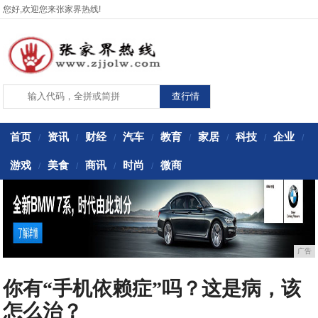
您好,欢迎您来张家界热线!
首页
资讯
财经
汽车
教育
家居
科技
企业
/
/
/
/
/
/
/
/
游戏
美食
商讯
时尚
微商
/
/
/
/
广告
你有“手机依赖症”吗？这是病，该
怎么治？