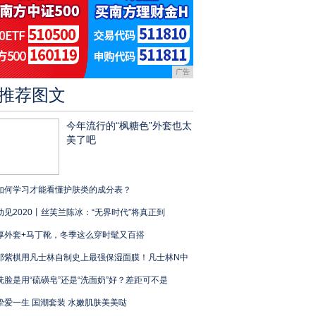
广告
推荐图文
今年流行的“枫糖色”外套也太
美了吧
如何学习才能看懂护肤类的成分表？
动见2020丨丝芙兰陈冰：“无界时代”将真正到
厚外套+马丁靴，冬季这么穿时髦又百搭
邓紫棋用凡士林自制史上最强保湿面膜！凡士林N中
洗脸是用“硫磺皂”还是“洗面奶”好？差距可不是
挚爱一生 国潮套装 水嫩肌肤美美哒