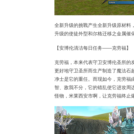
全新升级的挑戰产生全新升级原材料，
升级的使徒外型和尔格迁移之金属催
【安博伦清洁每日任务——克劳福】
克劳福，本来代表守卫安博伦圣所的
更好地守卫圣所而生产制造了魔法石
净士是它的重任。而现如今，克劳福
智、敌我不分，它的错乱使它进攻周
怪物，米莱西安市啊，让克劳福终止