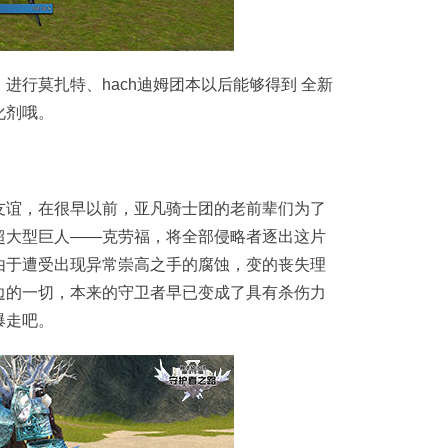
进行莫扎特、hach迪姆团本以后能够得到 全新
化剂哦。
友谊，在很早以前，亚凡骑士团的老前辈们为了
超大型巨人——克劳福，将全部侵略者逐出这片
由于遭受出现异常崇高之手的腐蚀，变的丧失理
边的一切，本来的守卫者早已变成了具有杀伤力
爆走吧。