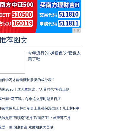
广告
推荐图文
今年流行的“枫糖色”外套也太
美了吧
如何学习才能看懂护肤类的成分表？
动见2020丨丝芙兰陈冰：“无界时代”将真正到
厚外套+马丁靴，冬季这么穿时髦又百搭
邓紫棋用凡士林自制史上最强保湿面膜！凡士林N中
洗脸是用“硫磺皂”还是“洗面奶”好？差距可不是
挚爱一生 国潮套装 水嫩肌肤美美哒