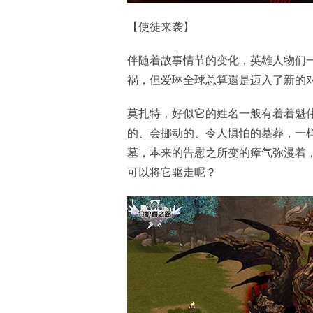
【使徒来袭】
伴随着故事情节的变化，英雄人物们
祸，但爱琳全球总算還是迈入了新的对
莫扎特，好似它的姓名一般有着着魁
的、会挪动的、令人惧怕的墓葬，一
墓，本来的告慰之所变的瘴气弥漫着
可以将它驱走呢？