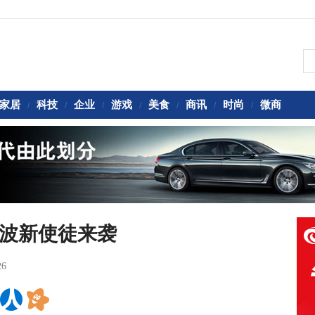
家居
科技
企业
游戏
美食
商讯
时尚
微商
/
/
/
/
/
/
/
三波新使徒来袭
26