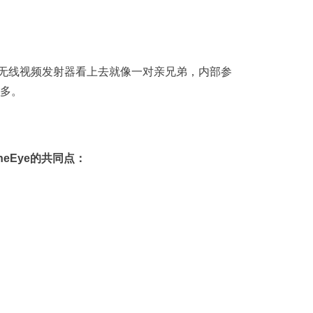
CineEye无线视频发射器看上去就像一对亲兄弟，内部参
不多。
CineEye的共同点：