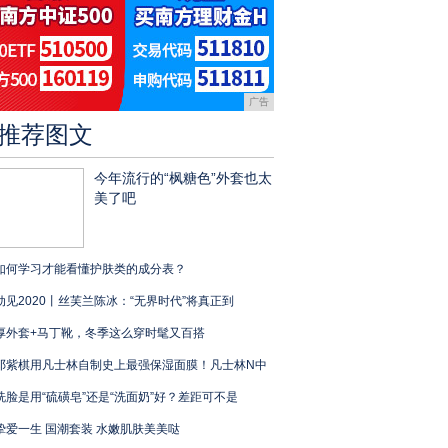
广告
推荐图文
今年流行的“枫糖色”外套也太
美了吧
如何学习才能看懂护肤类的成分表？
动见2020丨丝芙兰陈冰：“无界时代”将真正到
厚外套+马丁靴，冬季这么穿时髦又百搭
邓紫棋用凡士林自制史上最强保湿面膜！凡士林N中
洗脸是用“硫磺皂”还是“洗面奶”好？差距可不是
挚爱一生 国潮套装 水嫩肌肤美美哒