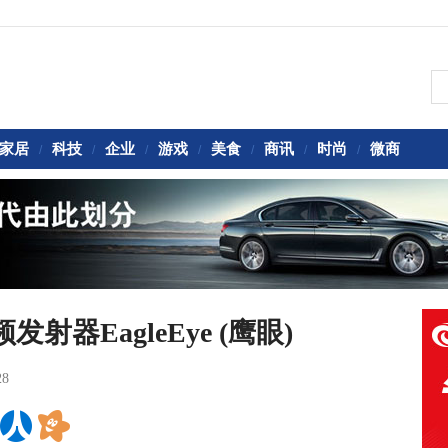
家居
科技
企业
游戏
美食
商讯
时尚
微商
/
/
/
/
/
/
/
射器EagleEye (鹰眼)
28