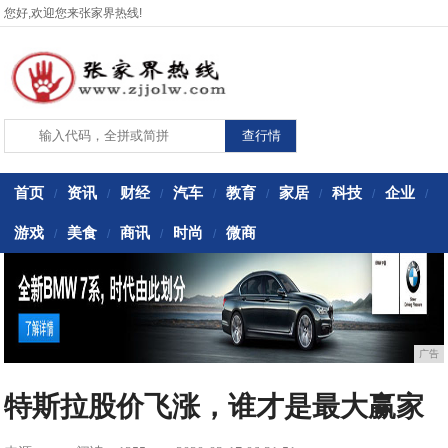
您好,欢迎您来张家界热线!
首页
资讯
财经
汽车
教育
家居
科技
企业
/
/
/
/
/
/
/
/
游戏
美食
商讯
时尚
微商
/
/
/
/
广告
特斯拉股价飞涨，谁才是最大赢家