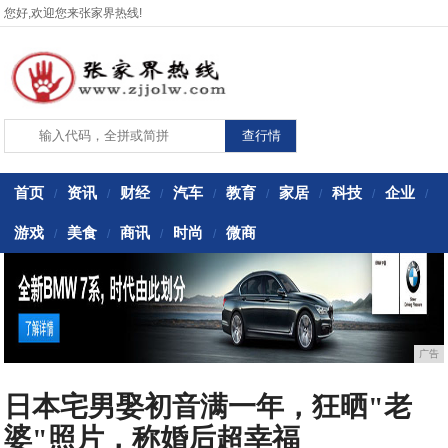
您好,欢迎您来张家界热线!
首页
资讯
财经
汽车
教育
家居
科技
企业
/
/
/
/
/
/
/
/
游戏
美食
商讯
时尚
微商
/
/
/
/
广告
日本宅男娶初音满一年，狂晒"老
婆"照片，称婚后超幸福