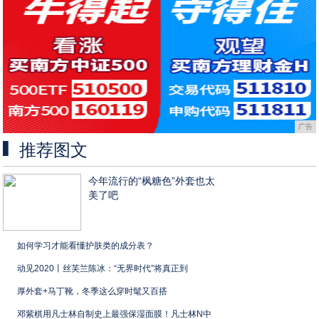
广告
推荐图文
今年流行的“枫糖色”外套也太
美了吧
如何学习才能看懂护肤类的成分表？
动见2020丨丝芙兰陈冰：“无界时代”将真正到
厚外套+马丁靴，冬季这么穿时髦又百搭
邓紫棋用凡士林自制史上最强保湿面膜！凡士林N中