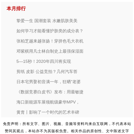
本月排行
挚爱一生 国潮套装 水嫩肌肤美美
如何学习才能看懂护肤类的成分表？
张柏芝越来越张扬！穿拼色毛大衣机
邓紫棋用凡士林自制史上最强保湿面
5—15秒！2020年四川将实现
剪纸 皮影 公益竞拍？几何汽车答
日本宅男娶初音满一年，狂晒"老婆
《数据竞赛白皮书》发布：用最敏捷
海口新能源车展领航级豪华MPV，
黄胄丨影响了一个时代的艺术丰碑
免责声明：所有文字、图片、视频、音频等资料均来自互联网，不代表本站
赞同其观点，本站亦不为其版权负责。相关作品的原创性、文中陈述文字