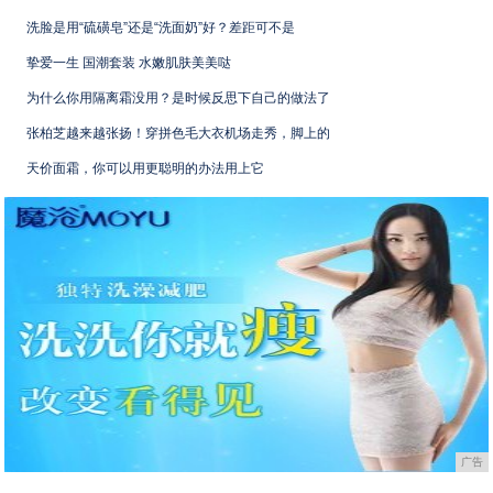
洗脸是用“硫磺皂”还是“洗面奶”好？差距可不是
挚爱一生 国潮套装 水嫩肌肤美美哒
为什么你用隔离霜没用？是时候反思下自己的做法了
张柏芝越来越张扬！穿拼色毛大衣机场走秀，脚上的
天价面霜，你可以用更聪明的办法用上它
广告