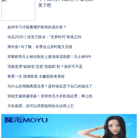
美了吧
如何学习才能看懂护肤类的成分表？
动见2020丨丝芙兰陈冰：“无界时代”将真正到
厚外套+马丁靴，冬季这么穿时髦又百搭
邓紫棋用凡士林自制史上最强保湿面膜！凡士林N中
洗脸是用“硫磺皂”还是“洗面奶”好？差距可不是
挚爱一生 国潮套装 水嫩肌肤美美哒
为什么你用隔离霜没用？是时候反思下自己的做法了
张柏芝越来越张扬！穿拼色毛大衣机场走秀，脚上的
天价面霜，你可以用更聪明的办法用上它