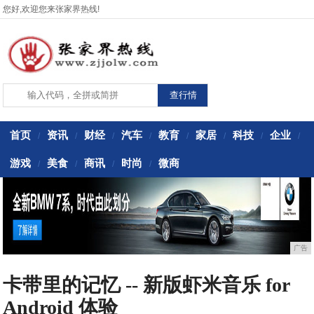
您好,欢迎您来张家界热线!
首页
资讯
财经
汽车
教育
家居
科技
企业
/
/
/
/
/
/
/
/
游戏
美食
商讯
时尚
微商
/
/
/
/
广告
卡带里的记忆 -- 新版虾米音乐 for
Android 体验