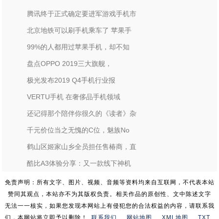
腾讯终于正式确定要进军游戏手机市
北京地铁可以刷手机乘车了 苹果手
99%的人都用过苹果手机，却不知
盘点OPPO 2019三大旗舰，
极光发布2019 Q4手机行业报
VERTU手机 在奢侈品手机领域
还记得那个陪伴你很久的《读者》杂
千元价位当之无愧的C位，魅族No
鹤山区姬家山乡全员担任售椿商，直
酷比A3体验分享：又一款线下神机
免责声明：所有文字、图片、视频、音频等资料均来自互联网，不代表本站
赞同其观点，本站亦不为其版权负责。相关作品的原创性、文中陈述文字
无法一一核实，如果您发现本网站上有侵犯您的合法权益的内容，请联系我
们，本网站将立即予以删除！
联系我们
网站地图
XML地图
TXT