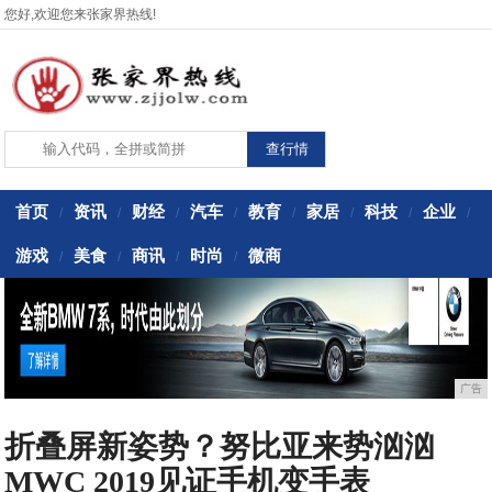
您好,欢迎您来张家界热线!
首页
资讯
财经
汽车
教育
家居
科技
企业
/
/
/
/
/
/
/
/
游戏
美食
商讯
时尚
微商
/
/
/
/
广告
折叠屏新姿势？努比亚来势汹汹
MWC 2019见证手机变手表