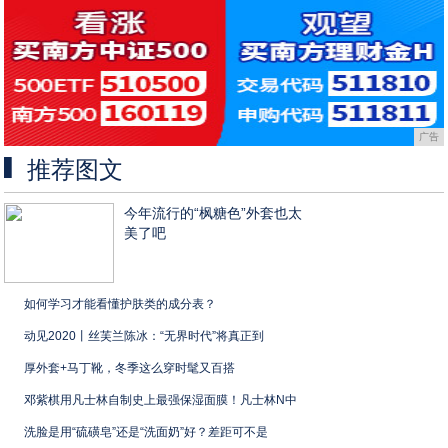
广告
推荐图文
今年流行的“枫糖色”外套也太
美了吧
如何学习才能看懂护肤类的成分表？
动见2020丨丝芙兰陈冰：“无界时代”将真正到
厚外套+马丁靴，冬季这么穿时髦又百搭
邓紫棋用凡士林自制史上最强保湿面膜！凡士林N中
洗脸是用“硫磺皂”还是“洗面奶”好？差距可不是