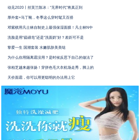
动见2020丨丝芙兰陈冰：“无界时代”将真正到
厚外套+马丁靴，冬季这么穿时髦又百搭
邓紫棋用凡士林自制史上最强保湿面膜！凡士林N中
洗脸是用“硫磺皂”还是“洗面奶”好？差距可不是
挚爱一生 国潮套装 水嫩肌肤美美哒
为什么你用隔离霜没用？是时候反思下自己的做法了
张柏芝越来越张扬！穿拼色毛大衣机场走秀，脚上的
天价面霜，你可以用更聪明的办法用上它