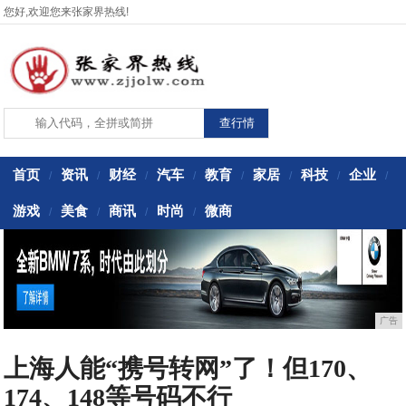
您好,欢迎您来张家界热线!
首页
资讯
财经
汽车
教育
家居
科技
企业
/
/
/
/
/
/
/
/
游戏
美食
商讯
时尚
微商
/
/
/
/
广告
上海人能“携号转网”了！但170、
174、148等号码不行